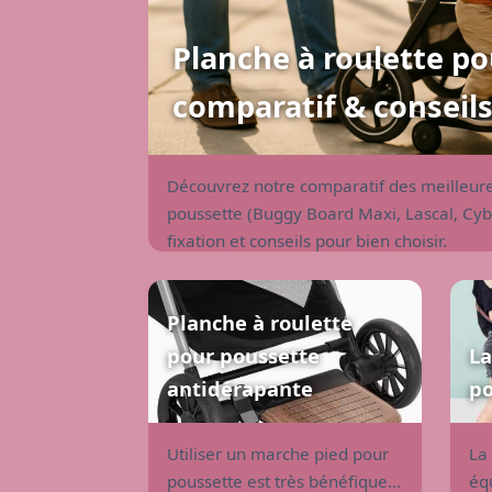
Planche à roulette po
comparatif & conseils
Découvrez notre comparatif des meilleure
poussette (Buggy Board Maxi, Lascal, Cyb
fixation et conseils pour bien choisir.
Planche à roulette
pour poussette
La
antidérapante
po
Utiliser un marche pied pour
La
poussette est très bénéfique.
éq