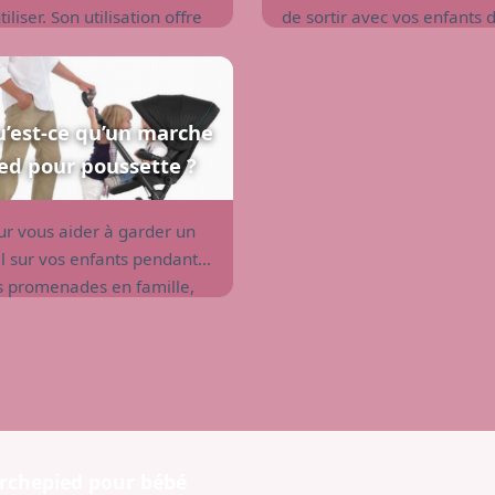
tiliser. Son utilisation offre
de sortir avec vos enfants 
véritable confort à l’enfant
peur de ne pas arriver à le
 au parent.
surveiller correctement. La
planche à roulette pour
poussette est l'accessoire
’est-ce qu’un marche
idéal pour vous aider dans
ed pour poussette ?
cette tâche.
ur vous aider à garder un
il sur vos enfants pendant
s promenades en famille,
s fabricants vous proposent
 marche pied pour
ussette qui s'adapte à
esque tous les types de
ussette sur le marché.
archepied pour bébé