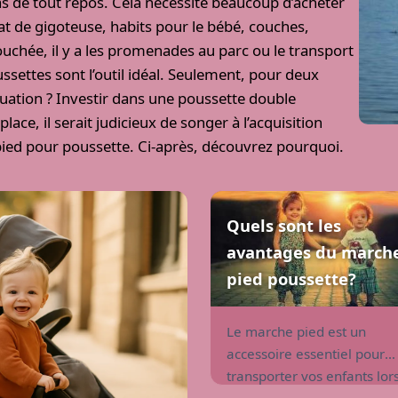
as de tout repos. Cela nécessite beaucoup d’acheter
hat de gigoteuse, habits pour le bébé, couches,
uchée, il y a les promenades au parc ou le transport
ssettes sont l’outil idéal. Seulement, pour deux
uation ? Investir dans une poussette double
ace, il serait judicieux de songer à l’acquisition
pied pour poussette. Ci-après, découvrez pourquoi.
Quels sont les
avantages du march
pied poussette?
Le marche pied est un
accessoire essentiel pour
transporter vos enfants lor